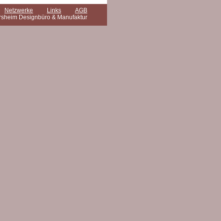
Netzwerke
Links
AGB
rsheim Designbüro & Manufaktur