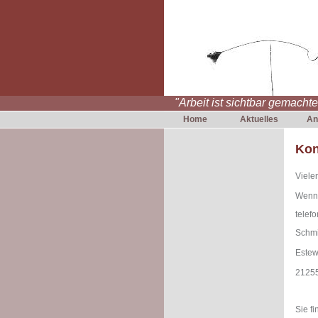
"Arbeit ist sichtbar gemacht
Home
Aktuelles
An
Kon
Viele
Wenn 
telef
Schmi
Estew
21255
Sie f